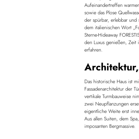
Aufeinandertreffen warme
sowie das Plose Quellwasse
der spürbar, erlebbar und
dem italienischen Wort „F
Sterne-Hideaway FORESTIS,
den Luxus genießen, Zeit 
erfahren.
Architektur
Das historische Haus ist 
Fassadenarchitektur der T
vertikale Turmbauweise n
zwei Neupflanzungen erset
eigentliche Weite erst inn
Aus allen Suiten, dem Spa,
imposanten Bergmassive.