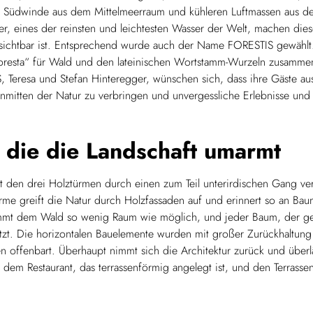
r Südwinde aus dem Mittelmeerraum und kühleren Luftmassen aus d
r, eines der reinsten und leichtesten Wasser der Welt, machen diese
 sichtbar ist. Entsprechend wurde auch der Name FORESTIS gewählt.
oresta“ für Wald und den lateinischen Wortstamm-Wurzeln zusamme
 Teresa und Stefan Hinteregger, wünschen sich, dass ihre Gäste au
inmitten der Natur zu verbringen und unvergessliche Erlebnisse u
, die die Landschaft umarmt
mit den drei Holztürmen durch einen zum Teil unterirdischen Gang v
ürme greift die Natur durch Holzfassaden auf und erinnert so an B
immt dem Wald so wenig Raum wie möglich, und jeder Baum, der ge
zt. Die horizontalen Bauelemente wurden mit großer Zurückhaltung in
en offenbart. Überhaupt nimmt sich die Architektur zurück und überl
 dem Restaurant, das terrassenförmig angelegt ist, und den Terrasse