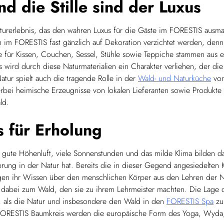
nd die Stille sind der Luxus
Naturerlebnis, das den wahren Luxus für die Gäste im FORESTIS ausm
nn im FORESTIS fast gänzlich auf Dekoration verzichtet werden, denn
e für Kissen, Couchen, Sessel, Stühle sowie Teppiche stammen aus e
 wird durch diese Naturmaterialien ein Charakter verliehen, der di
Natur spielt auch die tragende Rolle in der
Wald- und Naturküche
von
rbei heimische Erzeugnisse von lokalen Lieferanten sowie Produkte 
ld.
s für Erholung
e gute Höhenluft, viele Sonnenstunden und das milde Klima bilden 
rung in der Natur hat. Bereits die in dieser Gegend angesiedelten 
en ihr Wissen über den menschlichen Körper aus den Lehren der N
 dabei zum Wald, den sie zu ihrem Lehrmeister machten. Die Lage 
, als die Natur und insbesondere den Wald in den
FORESTIS Spa
zu
ORESTIS Baumkreis werden die europäische Form des Yoga, Wyda,